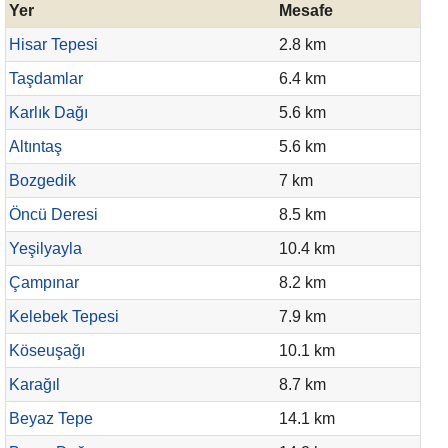
Yer
Mesafe
Hisar Tepesi
2.8 km
Taşdamlar
6.4 km
Karlık Dağı
5.6 km
Altıntaş
5.6 km
Bozgedik
7 km
Öncü Deresi
8.5 km
Yeşilyayla
10.4 km
Çampınar
8.2 km
Kelebek Tepesi
7.9 km
Köseuşağı
10.1 km
Karağıl
8.7 km
Beyaz Tepe
14.1 km