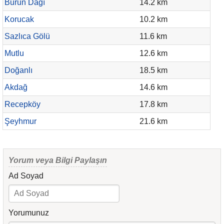
Burun Dağı
14.2 km
Korucak
10.2 km
Sazlıca Gölü
11.6 km
Mutlu
12.6 km
Doğanlı
18.5 km
Akdağ
14.6 km
Recepköy
17.8 km
Şeyhmur
21.6 km
Yorum veya Bilgi Paylaşın
Ad Soyad
Yorumunuz