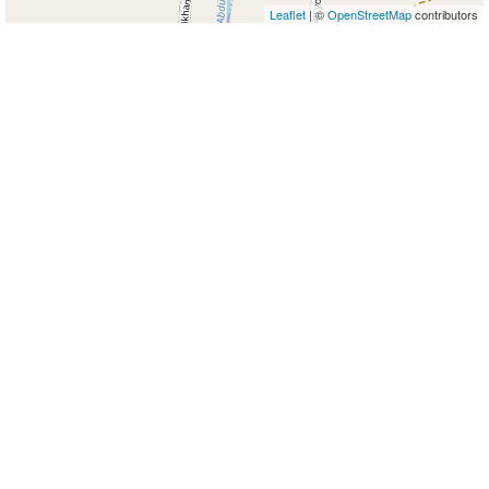
Leaflet
| ©
OpenStreetMap
contributors