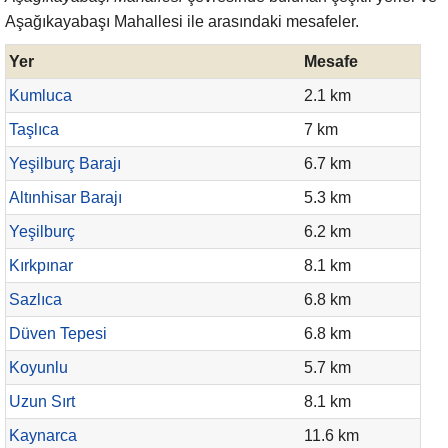
Aşağıkayabaşı Mahallesi ile arasındaki mesafeler.
Yer
Mesafe
Kumluca
2.1 km
Taşlıca
7 km
Yeşilburç Barajı
6.7 km
Altınhisar Barajı
5.3 km
Yeşilburç
6.2 km
Kırkpınar
8.1 km
Sazlıca
6.8 km
Düven Tepesi
6.8 km
Koyunlu
5.7 km
Uzun Sırt
8.1 km
Kaynarca
11.6 km