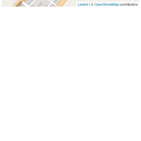
Leaflet
| ©
OpenStreetMap
contributors