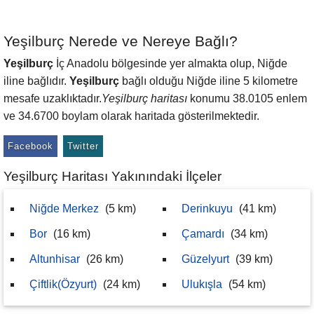
Yeşilburç Nerede ve Nereye Bağlı?
Yeşilburç
İç Anadolu bölgesinde yer almakta olup, Niğde
iline bağlıdır.
Yeşilburç
bağlı olduğu Niğde iline 5 kilometre
mesafe uzaklıktadır.
Yeşilburç haritası
konumu 38.0105 enlem
ve 34.6700 boylam olarak haritada gösterilmektedir.
Facebook
Twitter
Yeşilburç Haritası Yakınındaki İlçeler
Niğde Merkez
(5 km)
Derinkuyu
(41 km)
Bor
(16 km)
Çamardı
(34 km)
Altunhisar
(26 km)
Güzelyurt
(39 km)
Çiftlik(Özyurt)
(24 km)
Ulukışla
(54 km)