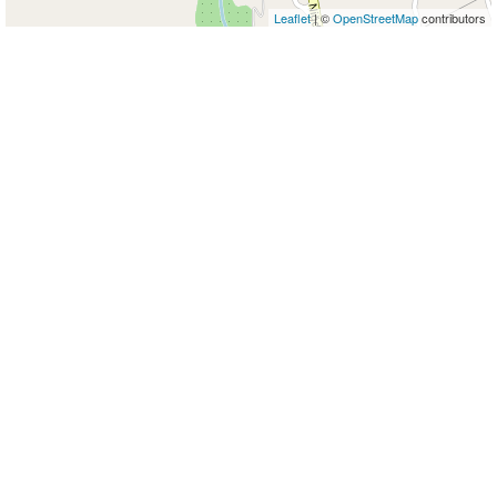
Leaflet
| ©
OpenStreetMap
contributors