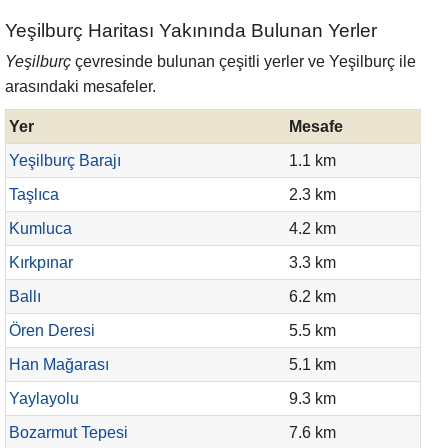
Yeşilburç Haritası Yakınında Bulunan Yerler
Yeşilburç
çevresinde bulunan çeşitli yerler ve Yeşilburç ile
arasındaki mesafeler.
Yer
Mesafe
Yeşilburç Barajı
1.1 km
Taşlıca
2.3 km
Kumluca
4.2 km
Kırkpınar
3.3 km
Ballı
6.2 km
Ören Deresi
5.5 km
Han Mağarası
5.1 km
Yaylayolu
9.3 km
Bozarmut Tepesi
7.6 km