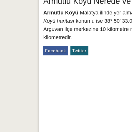
Armutlu Köyü Nerede ve 
Armutlu Köyü
Malatya ilinde yer alm
Köyü haritası
konumu ise 38° 50' 33.06
Arguvan ilçe merkezine 10 kilometre 
kilometredir.
Facebook
Twitter