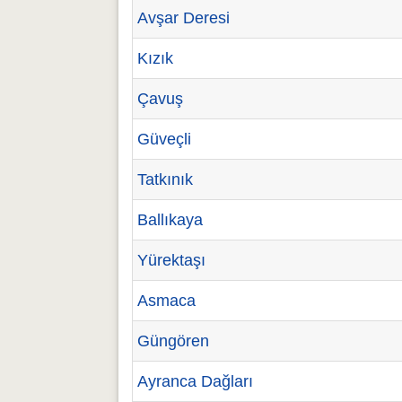
Avşar Deresi
Kızık
Çavuş
Güveçli
Tatkınık
Ballıkaya
Yürektaşı
Asmaca
Güngören
Ayranca Dağları