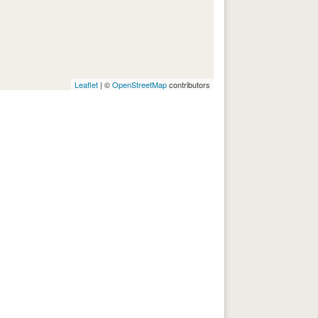
Leaflet
| ©
OpenStreetMap
contributors