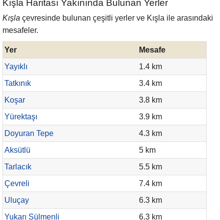
Kışla Haritası Yakınında Bulunan Yerler
Kışla
çevresinde bulunan çeşitli yerler ve Kışla ile arasındaki
mesafeler.
Yer
Mesafe
Yayıklı
1.4 km
Tatkınık
3.4 km
Koşar
3.8 km
Yürektaşı
3.9 km
Doyuran Tepe
4.3 km
Aksütlü
5 km
Tarlacık
5.5 km
Çevreli
7.4 km
Uluçay
6.3 km
Yukarı Sülmenli
6.3 km