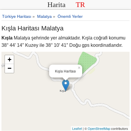
Harita
TR
Türkiye Haritası
»
Malatya
»
Önemli Yerler
Kışla Haritası Malatya
Kışla
Malatya şehrinde yer almaktadır. Kışla coğrafi konumu
38° 44′ 14″ Kuzey ile 38° 10′ 41″ Doğu gps koordinatlarıdır.
+
−
×
Kışla Haritası
Leaflet
| ©
OpenStreetMap
contributors