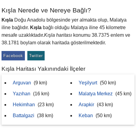
Kışla Nerede ve Nereye Bağlı?
Kışla
Doğu Anadolu bölgesinde yer almakta olup, Malatya
iline bağlıdır.
Kışla
bağlı olduğu Malatya iline 45 kilometre
mesafe uzaklıktadır.
Kışla haritası
konumu 38.7375 enlem ve
38.1781 boylam olarak haritada gösterilmektedir.
Facebook
Twitter
Kışla Haritası Yakınındaki İlçeler
Arguvan
(9 km)
Yeşilyurt
(50 km)
Yazıhan
(16 km)
Malatya Merkez
(45 km)
Hekimhan
(23 km)
Arapkir
(43 km)
Battalgazi
(38 km)
Keban
(50 km)