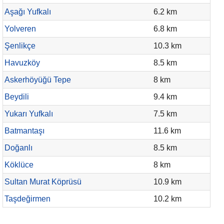
Aşağı Yufkalı
6.2 km
Yolveren
6.8 km
Şenlikçe
10.3 km
Havuzköy
8.5 km
Askerhöyüğü Tepe
8 km
Beydili
9.4 km
Yukarı Yufkalı
7.5 km
Batmantaşı
11.6 km
Doğanlı
8.5 km
Köklüce
8 km
Sultan Murat Köprüsü
10.9 km
Taşdeğirmen
10.2 km