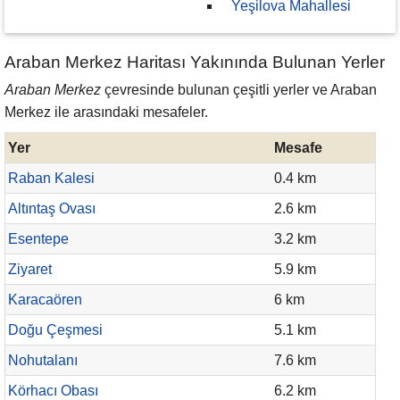
Yeşilova Mahallesi
Araban Merkez Haritası Yakınında Bulunan Yerler
Araban Merkez
çevresinde bulunan çeşitli yerler ve Araban
Merkez ile arasındaki mesafeler.
Yer
Mesafe
Raban Kalesi
0.4 km
Altıntaş Ovası
2.6 km
Esentepe
3.2 km
Ziyaret
5.9 km
Karacaören
6 km
Doğu Çeşmesi
5.1 km
Nohutalanı
7.6 km
Körhacı Obası
6.2 km