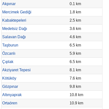
Akpınar
0.1 km
Mercimek Gediği
1.8 km
Kabaktepeleri
2.5 km
Medetsiz Dağı
3.6 km
Salavan Dağı
4.6 km
Taşburun
6.5 km
Özcanlı
5.9 km
Çıplak
6.5 km
Akziyaret Tepesi
8.1 km
Kötüköy
7.6 km
Gözpınar
9.8 km
Altınyaprak
10.8 km
Ortaören
10.9 km