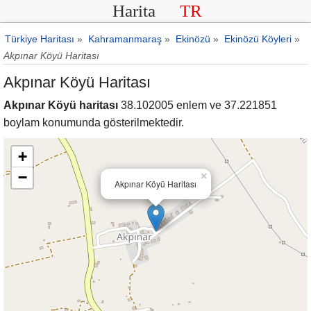
Harita
TR
Türkiye Haritası
»
Kahramanmaraş
»
Ekinözü
»
Ekinözü Köyleri
»
Akpınar Köyü Haritası
Akpınar Köyü Haritası
Akpınar Köyü haritası
38.102005 enlem ve 37.221851
boylam konumunda gösterilmektedir.
+
−
×
Akpınar Köyü Haritası