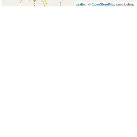
Leaflet
| ©
OpenStreetMap
contributors