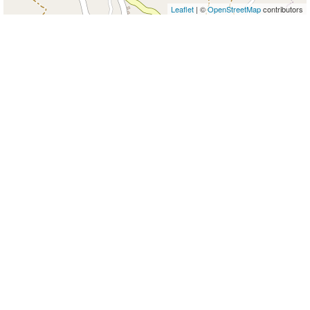
Leaflet
| ©
OpenStreetMap
contributors