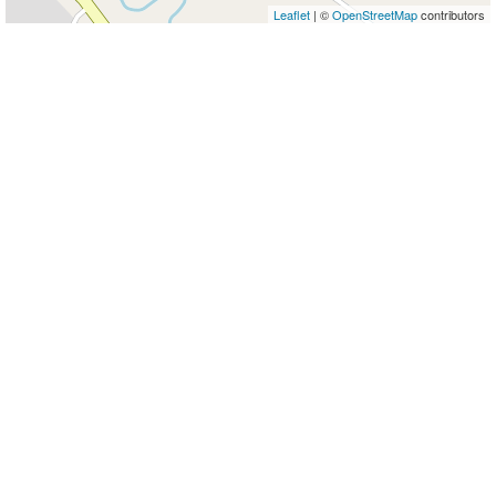
Leaflet
| ©
OpenStreetMap
contributors