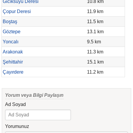
Giciksuyu Deresi
10.8 km
Çopur Deresi
11.9 km
Boştaş
11.5 km
Göztepe
13.1 km
Yoncalı
9.5 km
Arakonak
11.3 km
Şehittahir
15.1 km
Çayırdere
11.2 km
Yorum veya Bilgi Paylaşın
Ad Soyad
Yorumunuz