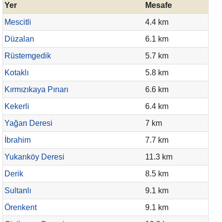
Yer
Mesafe
Mescitli
4.4 km
Düzalan
6.1 km
Rüstemgedik
5.7 km
Kotaklı
5.8 km
Kırmızıkaya Pınarı
6.6 km
Kekerli
6.4 km
Yağan Deresi
7 km
İbrahim
7.7 km
Yukarıköy Deresi
11.3 km
Derik
8.5 km
Sultanlı
9.1 km
Örenkent
9.1 km