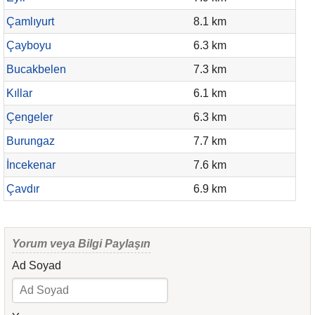
Çamlıyurt
8.1 km
Çayboyu
6.3 km
Bucakbelen
7.3 km
Kıllar
6.1 km
Çengeler
6.3 km
Burungaz
7.7 km
İncekenar
7.6 km
Çavdır
6.9 km
Yorum veya Bilgi Paylaşın
Ad Soyad