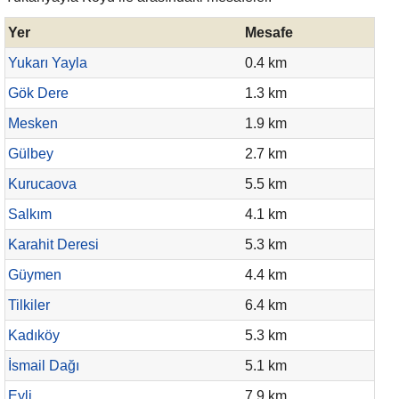
Yer
Mesafe
Yukarı Yayla
0.4 km
Gök Dere
1.3 km
Mesken
1.9 km
Gülbey
2.7 km
Kurucaova
5.5 km
Salkım
4.1 km
Karahit Deresi
5.3 km
Güymen
4.4 km
Tilkiler
6.4 km
Kadıköy
5.3 km
İsmail Dağı
5.1 km
Eyli
7.9 km