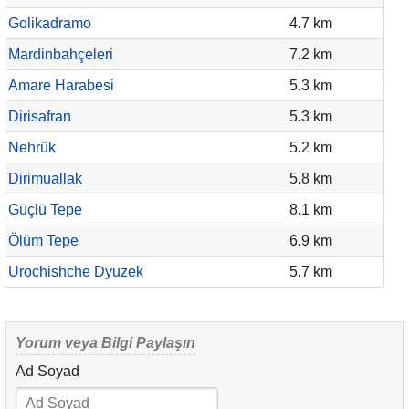
Golikadramo
4.7 km
Mardinbahçeleri
7.2 km
Amare Harabesi
5.3 km
Dirisafran
5.3 km
Nehrük
5.2 km
Dirimuallak
5.8 km
Güçlü Tepe
8.1 km
Ölüm Tepe
6.9 km
Urochishche Dyuzek
5.7 km
Yorum veya Bilgi Paylaşın
Ad Soyad