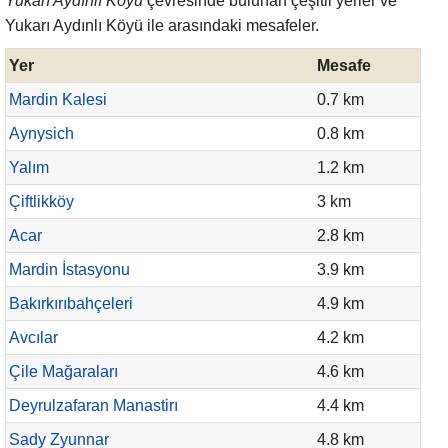
Yukarı Aydınlı Köyü
çevresinde bulunan çeşitli yerler ve
Yukarı Aydınlı Köyü ile arasındaki mesafeler.
Yer
Mesafe
Mardin Kalesi
0.7 km
Aynysich
0.8 km
Yalım
1.2 km
Çiftlikköy
3 km
Acar
2.8 km
Mardin İstasyonu
3.9 km
Bakırkırıbahçeleri
4.9 km
Avcılar
4.2 km
Çile Mağaraları
4.6 km
Deyrulzafaran Manastirı
4.4 km
Sady Zyunnar
4.8 km