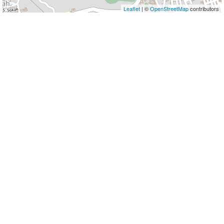
Leaflet
| ©
OpenStreetMap
contributors