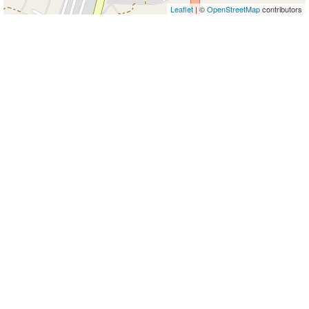
Leaflet
| ©
OpenStreetMap
contributors