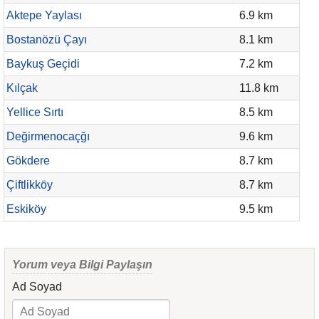
Aktepe Yaylası
6.9 km
Bostanözü Çayı
8.1 km
Baykuş Geçidi
7.2 km
Kılçak
11.8 km
Yellice Sırtı
8.5 km
Değirmenocaçğı
9.6 km
Gökdere
8.7 km
Çiftlikköy
8.7 km
Eskiköy
9.5 km
Yorum veya Bilgi Paylaşın
Ad Soyad