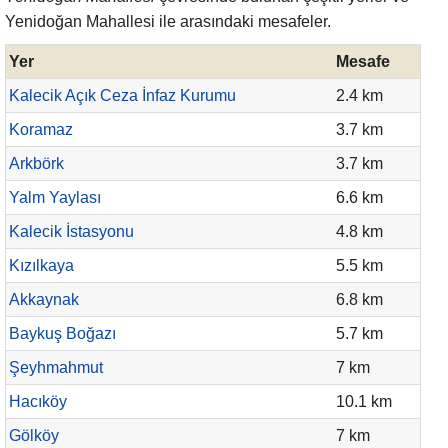
Yenidoğan Mahallesi ile arasındaki mesafeler.
Yer
Mesafe
Kalecik Açık Ceza İnfaz Kurumu
2.4 km
Koramaz
3.7 km
Arkbörk
3.7 km
Yalm Yaylası
6.6 km
Kalecik İstasyonu
4.8 km
Kızılkaya
5.5 km
Akkaynak
6.8 km
Baykuş Boğazı
5.7 km
Şeyhmahmut
7 km
Hacıköy
10.1 km
Gölköy
7 km