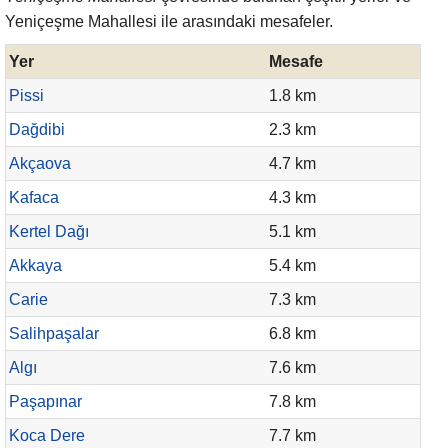
Yeniçeşme Mahallesi ile arasındaki mesafeler.
Yer
Mesafe
Pissi
1.8 km
Dağdibi
2.3 km
Akçaova
4.7 km
Kafaca
4.3 km
Kertel Dağı
5.1 km
Akkaya
5.4 km
Carie
7.3 km
Salihpaşalar
6.8 km
Algı
7.6 km
Paşapınar
7.8 km
Koca Dere
7.7 km