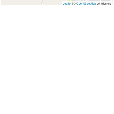
Leaflet
| ©
OpenStreetMap
contributors