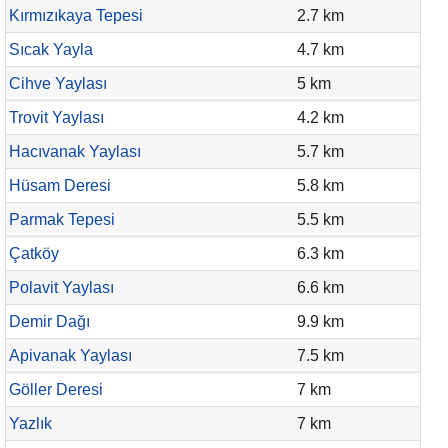
Kırmızıkaya Tepesi
2.7 km
Sıcak Yayla
4.7 km
Cihve Yaylası
5 km
Trovit Yaylası
4.2 km
Hacıvanak Yaylası
5.7 km
Hüsam Deresi
5.8 km
Parmak Tepesi
5.5 km
Çatköy
6.3 km
Polavit Yaylası
6.6 km
Demir Dağı
9.9 km
Apivanak Yaylası
7.5 km
Göller Deresi
7 km
Yazlık
7 km