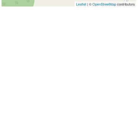
Leaflet
| ©
OpenStreetMap
contributors