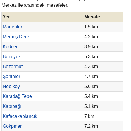
Merkez ile arasındaki mesafeler.
Yer
Mesafe
Madenler
1.5 km
Memeş Dere
4.2 km
Kediler
3.9 km
Bozüyük
5.3 km
Bozarmut
4.3 km
Şahinler
4.7 km
Nebiköy
5.6 km
Karadağ Tepe
5.4 km
Kapıbağı
5.1 km
Kafacakaplancık
7 km
Gökpınar
7.2 km