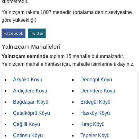
kilometredir.
Yalnızçam rakımı 1807 metredir. (ortalama deniz seviyesine
göre yüksekliği)
Facebook
Twitter
Yalnızçam Mahalleleri
Yalnızçam semtinde
toplam 15 mahalle bulunmaktadır.
Yalnızçam mahalle haritası için, mahalle isimlerine tıklayınız.
Akyaka Köyü
Dedegül Köyü
Ardıçdere Köyü
Derindere Köyü
Bağdaşan Köyü
Erdegül Köyü
Çatalköprü Köyü
Hasköy Köyü
Çeğilli Köyü
Kıraç Köyü
Çetinsu Köyü
Tepeler Köyü