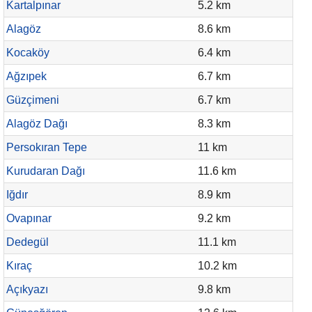
Kartalpınar
5.2 km
Alagöz
8.6 km
Kocaköy
6.4 km
Ağzıpek
6.7 km
Güzçimeni
6.7 km
Alagöz Dağı
8.3 km
Persokıran Tepe
11 km
Kurudaran Dağı
11.6 km
Iğdır
8.9 km
Ovapınar
9.2 km
Dedegül
11.1 km
Kıraç
10.2 km
Açıkyazı
9.8 km