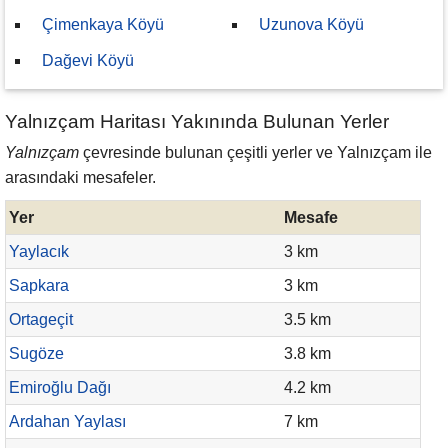
Çimenkaya Köyü
Uzunova Köyü
Dağevi Köyü
Yalnızçam Haritası Yakınında Bulunan Yerler
Yalnızçam
çevresinde bulunan çeşitli yerler ve Yalnızçam ile
arasındaki mesafeler.
Yer
Mesafe
Yaylacık
3 km
Sapkara
3 km
Ortageçit
3.5 km
Sugöze
3.8 km
Emiroğlu Dağı
4.2 km
Ardahan Yaylası
7 km