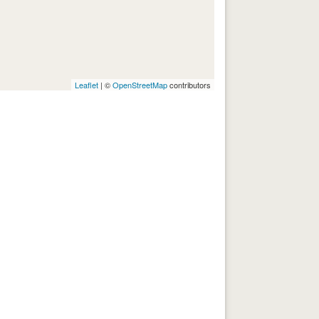
Leaflet
| ©
OpenStreetMap
contributors