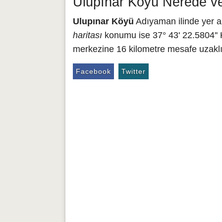
Ulupınar Köyü Nerede ve
Ulupınar Köyü
Adıyaman ilinde yer al
haritası
konumu ise 37° 43' 22.5804'' 
merkezine 16 kilometre mesafe uzaklı
Facebook
Twitter