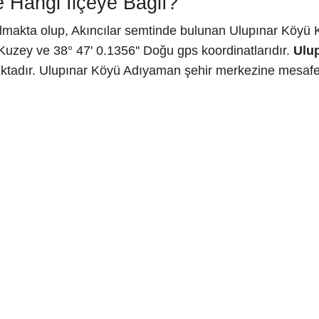
 Hangi İlçeye Bağlı?
makta olup, Akıncılar semtinde bulunan Ulupınar Köyü Ka
Kuzey ve 38° 47' 0.1356'' Doğu gps koordinatlarıdır.
Ulu
ktadır. Ulupınar Köyü Adıyaman şehir merkezine mesafesi