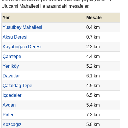
Ulucami Mahallesi ile arasındaki mesafeler.
Yer
Mesafe
Yusufbey Mahallesi
0.4 km
Aksu Deresi
0.7 km
Kayaboğazı Deresi
2.3 km
Çamtepe
4.4 km
Yeniköy
5.2 km
Davutlar
6.1 km
Çataldağ Tepe
4.9 km
İçdedeler
6.5 km
Avdan
5.4 km
Pirler
7.3 km
Kozcağız
5.8 km