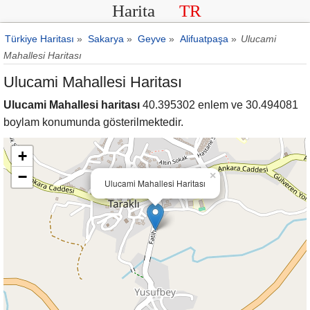
Harita
TR
Türkiye Haritası
»
Sakarya
»
Geyve
»
Alifuatpaşa
»
Ulucami
Mahallesi Haritası
Ulucami Mahallesi Haritası
Ulucami Mahallesi haritası
40.395302 enlem ve 30.494081
boylam konumunda gösterilmektedir.
+
−
×
Ulucami Mahallesi Haritası