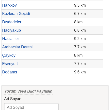
Harkköy
9.3 km
Kazkıran Geçidi
6.7 km
Dışdedeler
8 km
Hacıyakup
6.8 km
Hacıaliler
9.2 km
Arabacılar Deresi
7.7 km
Çayköy
8 km
Esenyurt
7.7 km
Doğancı
9.6 km
Yorum veya Bilgi Paylaşın
Ad Soyad