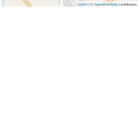
Leaflet
| ©
OpenStreetMap
contributors