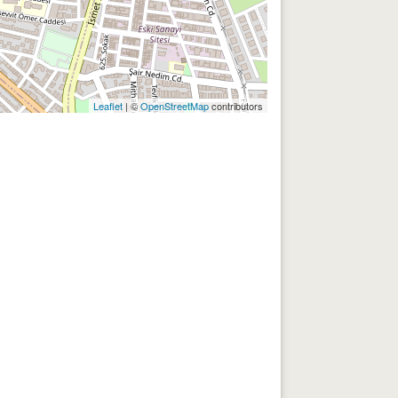
Leaflet
| ©
OpenStreetMap
contributors