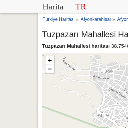
Harita
TR
Türkiye Haritası
»
Afyonkarahisar
»
Afyo
Tuzpazarı Mahallesi Har
Tuzpazarı Mahallesi haritası
38.7546
+
−