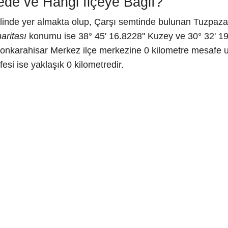
ede ve Hangi İlçeye Bağlı?
linde yer almakta olup, Çarşı semtinde bulunan Tuzpaza
aritası
konumu ise 38° 45' 16.8228'' Kuzey ve 30° 32' 19.
onkarahisar Merkez ilçe merkezine 0 kilometre mesafe uz
si ise yaklaşık 0 kilometredir.