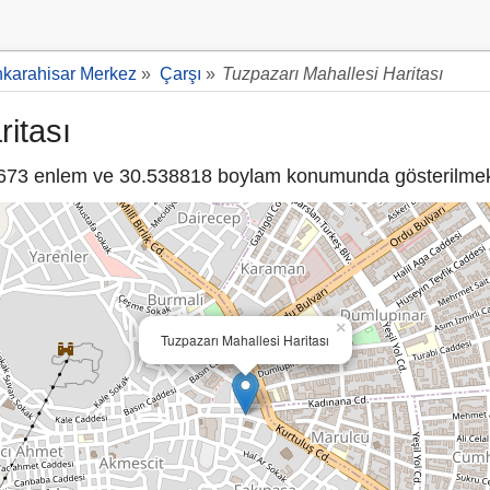
nkarahisar Merkez
»
Çarşı
»
Tuzpazarı Mahallesi Haritası
itası
73 enlem ve 30.538818 boylam konumunda gösterilmekt
×
Tuzpazarı Mahallesi Haritası