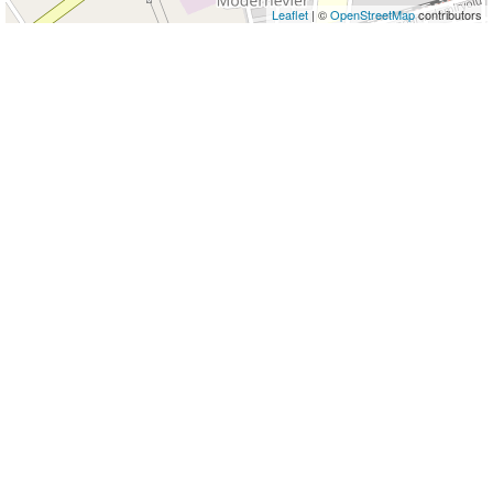
Leaflet
| ©
OpenStreetMap
contributors