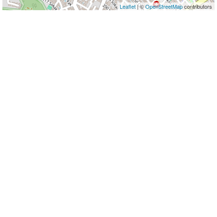
Leaflet
| ©
OpenStreetMap
contributors