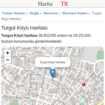
Harita
TR
Türkiye Haritası
»
Muğla
»
Marmaris
»
Marmaris Köyleri
»
Turgut
Köyü Haritası
Turgut Köyü Haritası
Turgut Köyü haritası
36.852295 enlem ve 28.251341
boylam konumunda gösterilmektedir.
+
−
×
Turgut Köyü Haritası