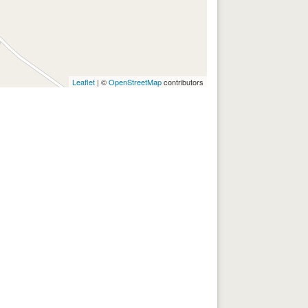
Leaflet
| ©
OpenStreetMap
contributors