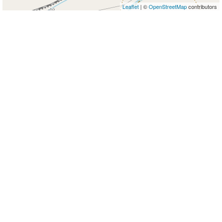
Leaflet
| ©
OpenStreetMap
contributors