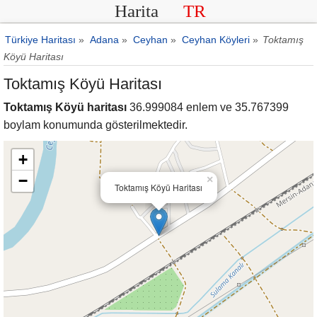
Harita
TR
Türkiye Haritası
»
Adana
»
Ceyhan
»
Ceyhan Köyleri
»
Toktamış
Köyü Haritası
Toktamış Köyü Haritası
Toktamış Köyü haritası
36.999084 enlem ve 35.767399
boylam konumunda gösterilmektedir.
+
−
×
Toktamış Köyü Haritası