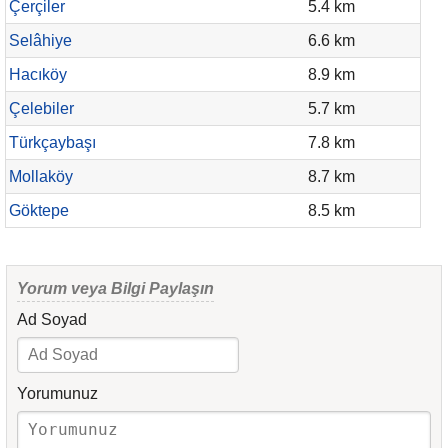
Çerçiler
5.4 km
Selâhiye
6.6 km
Hacıköy
8.9 km
Çelebiler
5.7 km
Türkçaybaşı
7.8 km
Mollaköy
8.7 km
Göktepe
8.5 km
Yorum veya Bilgi Paylaşın
Ad Soyad
Yorumunuz