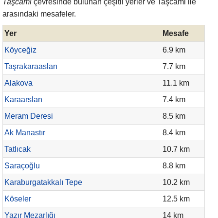
Taşcami
çevresinde bulunan çeşitli yerler ve Taşcami ile
arasındaki mesafeler.
Yer
Mesafe
Köyceğiz
6.9 km
Taşrakaraaslan
7.7 km
Alakova
11.1 km
Karaarslan
7.4 km
Meram Deresi
8.5 km
Ak Manastır
8.4 km
Tatlıcak
10.7 km
Saraçoğlu
8.8 km
Karaburgatakkalı Tepe
10.2 km
Köseler
12.5 km
Yazır Mezarlığı
14 km