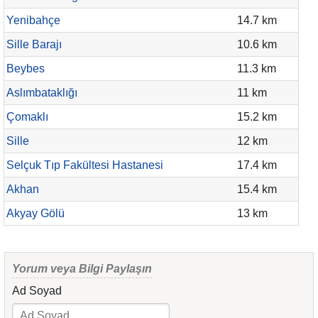
Yenibahçe
14.7 km
Sille Barajı
10.6 km
Beybes
11.3 km
Aslımbataklığı
11 km
Çomaklı
15.2 km
Sille
12 km
Selçuk Tıp Fakültesi Hastanesi
17.4 km
Akhan
15.4 km
Akyay Gölü
13 km
Yorum veya Bilgi Paylaşın
Ad Soyad