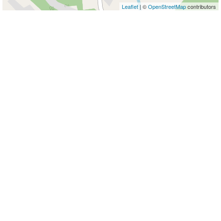
Leaflet
| ©
OpenStreetMap
contributors