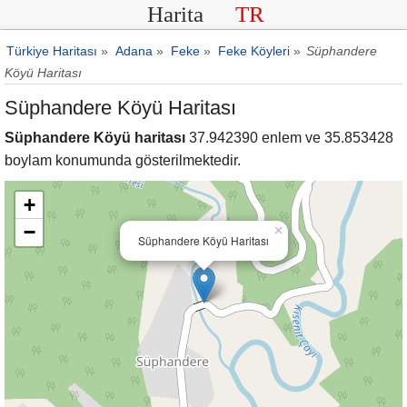
Harita
TR
Türkiye Haritası
»
Adana
»
Feke
»
Feke Köyleri
»
Süphandere
Köyü Haritası
Süphandere Köyü Haritası
Süphandere Köyü haritası
37.942390 enlem ve 35.853428
boylam konumunda gösterilmektedir.
+
−
×
Süphandere Köyü Haritası