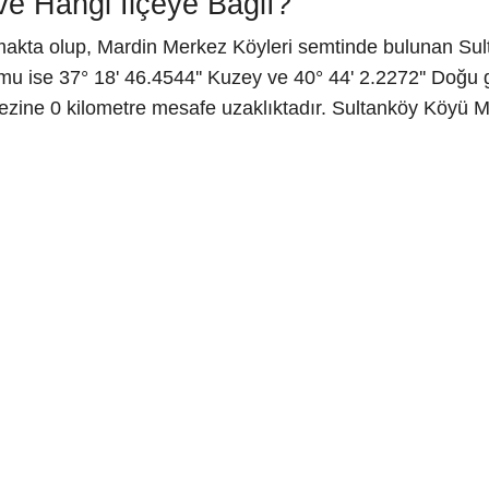
e Hangi İlçeye Bağlı?
lmakta olup, Mardin Merkez Köyleri semtinde bulunan Su
u ise 37° 18' 46.4544'' Kuzey ve 40° 44' 2.2272'' Doğu g
ezine 0 kilometre mesafe uzaklıktadır. Sultanköy Köyü M