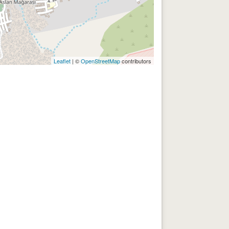
Leaflet
| ©
OpenStreetMap
contributors