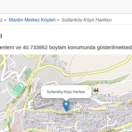
ez
»
Mardin Merkez Köyleri
»
Sultanköy Köyü Haritası
ı
enlem ve 40.733952 boylam konumunda gösterilmektedi
×
Sultanköy Köyü Haritası