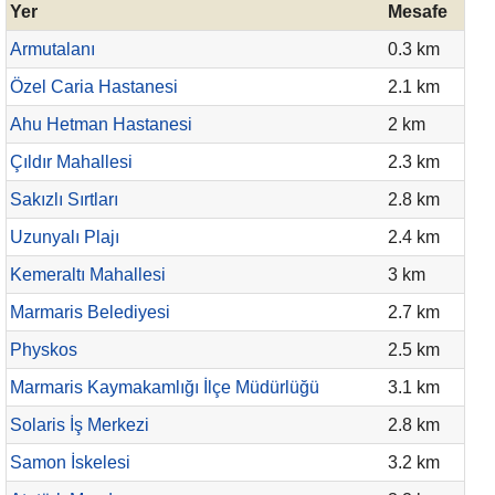
Yer
Mesafe
Armutalanı
0.3 km
Özel Caria Hastanesi
2.1 km
Ahu Hetman Hastanesi
2 km
Çıldır Mahallesi
2.3 km
Sakızlı Sırtları
2.8 km
Uzunyalı Plajı
2.4 km
Kemeraltı Mahallesi
3 km
Marmaris Belediyesi
2.7 km
Physkos
2.5 km
Marmaris Kaymakamlığı İlçe Müdürlüğü
3.1 km
Solaris İş Merkezi
2.8 km
Samon İskelesi
3.2 km