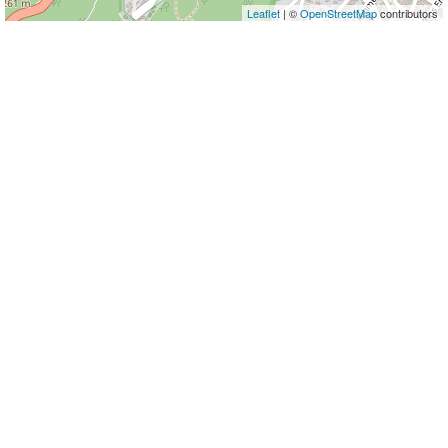
Leaflet
| ©
OpenStreetMap
contributors