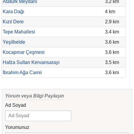
Atatürk Meydanı
3.2 km
Kara Dağı
4 km
Kızıl Dere
2.9 km
Tepe Mahallesi
3.4 km
Yeşilbelde
3.6 km
Kocapınar Çeşmesi
3.6 km
Hafza Sultan Kervansarayı
3.5 km
İbrahim Ağa Camii
3.6 km
Yorum veya Bilgi Paylaşın
Ad Soyad
Yorumunuz