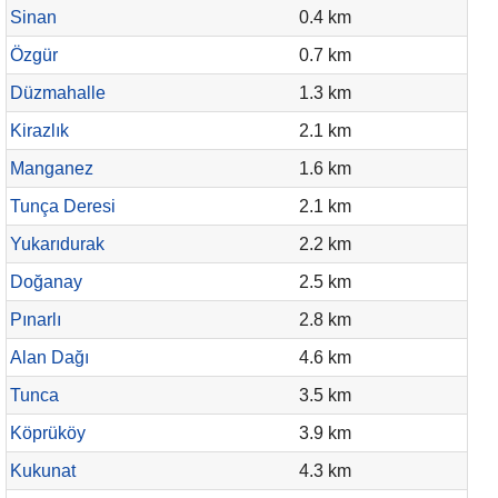
Sinan
0.4 km
Özgür
0.7 km
Düzmahalle
1.3 km
Kirazlık
2.1 km
Manganez
1.6 km
Tunça Deresi
2.1 km
Yukarıdurak
2.2 km
Doğanay
2.5 km
Pınarlı
2.8 km
Alan Dağı
4.6 km
Tunca
3.5 km
Köprüköy
3.9 km
Kukunat
4.3 km