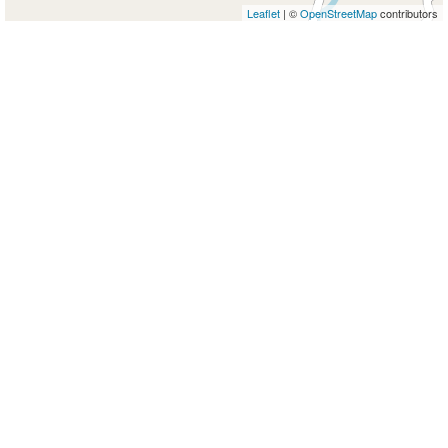
Leaflet
| ©
OpenStreetMap
contributors