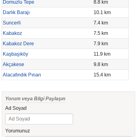
Domuzlu Tepe
8.8 km
Darlık Barajı
10.1 km
Suncerli
7.4 km
Kabakoz
7.5 km
Kabakoz Dere
7.9 km
Kaşbaşıköy
11.9 km
Akçakese
9.8 km
Alacafındık Pınarı
15.4 km
Yorum veya Bilgi Paylaşın
Ad Soyad
Yorumunuz