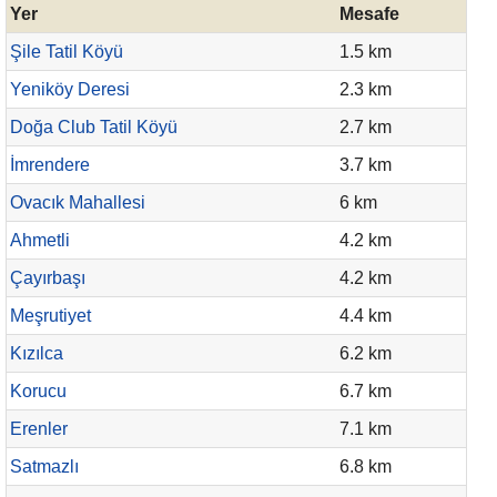
Yer
Mesafe
Şile Tatil Köyü
1.5 km
Yeniköy Deresi
2.3 km
Doğa Club Tatil Köyü
2.7 km
İmrendere
3.7 km
Ovacık Mahallesi
6 km
Ahmetli
4.2 km
Çayırbaşı
4.2 km
Meşrutiyet
4.4 km
Kızılca
6.2 km
Korucu
6.7 km
Erenler
7.1 km
Satmazlı
6.8 km