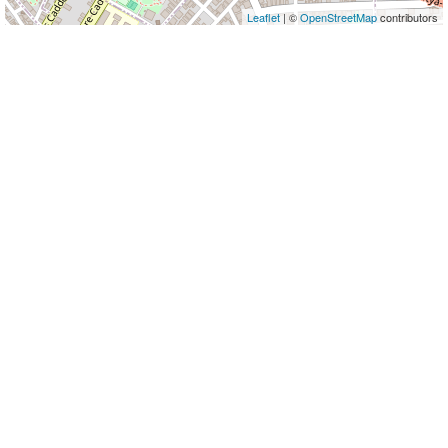
Leaflet
| ©
OpenStreetMap
contributors