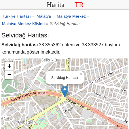
Harita
TR
Türkiye Haritası
»
Malatya
»
Malatya Merkez
»
Malatya Merkez Köyleri
»
Selvidağ Haritası
Selvidağ Haritası
Selvidağ haritası
38.355362 enlem ve 38.333527 boylam
konumunda gösterilmektedir.
+
−
×
Selvidağ Haritası