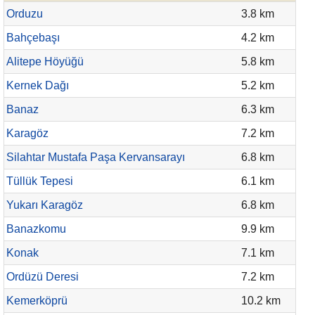
Orduzu
3.8 km
Bahçebaşı
4.2 km
Alitepe Höyüğü
5.8 km
Kernek Dağı
5.2 km
Banaz
6.3 km
Karagöz
7.2 km
Silahtar Mustafa Paşa Kervansarayı
6.8 km
Tüllük Tepesi
6.1 km
Yukarı Karagöz
6.8 km
Banazkomu
9.9 km
Konak
7.1 km
Ordüzü Deresi
7.2 km
Kemerköprü
10.2 km