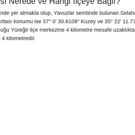
si Nerede ve Hangi İlçeye Bağlı?
inde yer almakta olup, Yavuzlar semtinde bulunan Selahat
ritası
konumu ise 37° 0' 30.6108'' Kuzey ve 35° 22' 11.776
duğu Yüreğir ilçe merkezine 4 kilometre mesafe uzaklıkta
4 kilometredir.