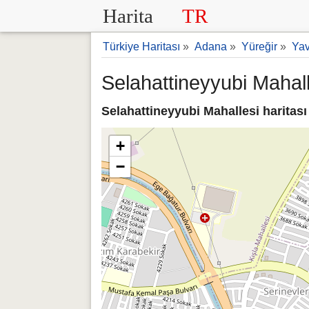
Harita
TR
Türkiye Haritası
»
Adana
»
Yüreğir
»
Yav
Selahattineyyubi Mahall
Selahattineyyubi Mahallesi haritası
+
−