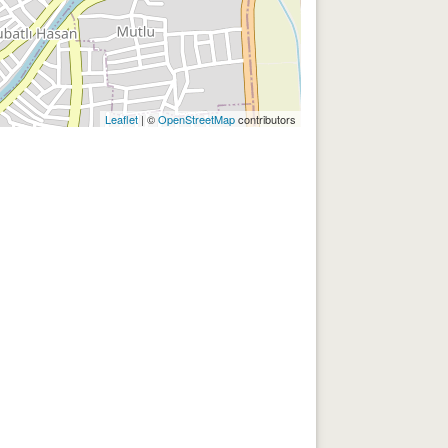
Leaflet
| ©
OpenStreetMap
contributors