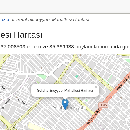
uzlar
»
Selahattineyyubi Mahallesi Haritası
esi Haritası
37.008503 enlem ve 35.369938 boylam konumunda göste
×
Selahattineyyubi Mahallesi Haritası