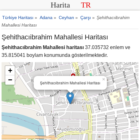
Harita
TR
Türkiye Haritası
»
Adana
»
Ceyhan
»
Çarşı
»
Şehithacıibrahim
Mahallesi Haritası
Şehithacıibrahim Mahallesi Haritası
Şehithacıibrahim Mahallesi haritası
37.035732 enlem ve
35.815041 boylam konumunda gösterilmektedir.
+
−
×
Şehithacıibrahim Mahallesi Haritası