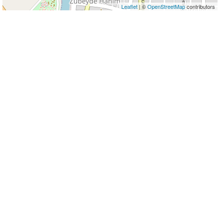
Leaflet
| ©
OpenStreetMap
contributors