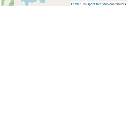
Leaflet
| ©
OpenStreetMap
contributors