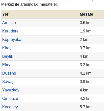
Merkez ile arasındaki mesafeler.
Yer
Mesafe
Armutlu
0.6 km
Kurudere
1.9 km
Köprüyaka
2 km
Kireçli
3.7 km
Beylik
4 km
Elmalı
3.2 km
Düzenli
4.1 km
Savaş
3.9 km
Yavuzköy
4 km
Ciritdüzü
4.2 km
Kocabey
5.7 km