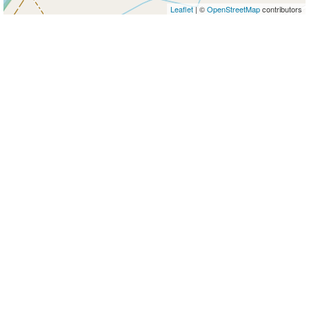
Leaflet
| ©
OpenStreetMap
contributors