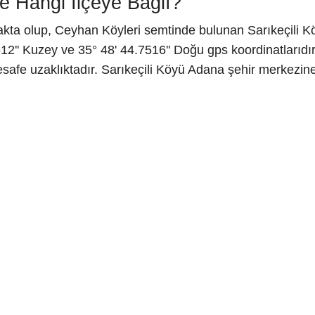
e Hangi İlçeye Bağlı?
kta olup, Ceyhan Köyleri semtinde bulunan Sarıkeçili Kö
2'' Kuzey ve 35° 48' 44.7516'' Doğu gps koordinatlarıdı
safe uzaklıktadır. Sarıkeçili Köyü Adana şehir merkezine