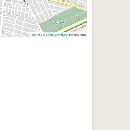
Leaflet
| ©
OpenStreetMap
contributors