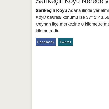
Sarıkeçili Köyü Nerede v
Sarıkeçili Köyü
Adana ilinde yer alma
Köyü haritası
konumu ise 37° 1' 43.561
Ceyhan ilçe merkezine 0 kilometre me
kilometredir.
Facebook
Twitter