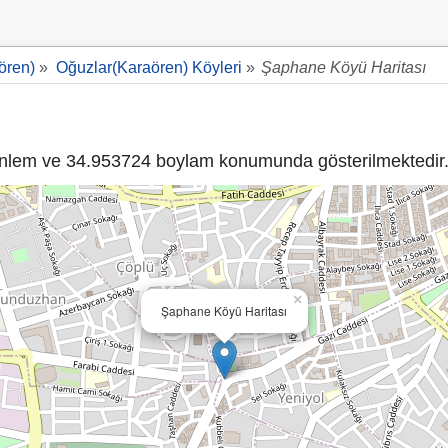
ören)
»
Oğuzlar(Karaören) Köyleri
»
Şaphane Köyü Haritası
lem ve 34.953724 boylam konumunda gösterilmektedir
×
Şaphane Köyü Haritası