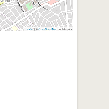
Leaflet
| ©
OpenStreetMap
contributors