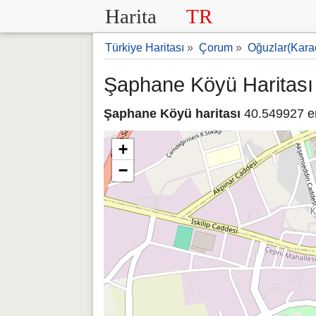
Harita
TR
Türkiye Haritası
»
Çorum
»
Oğuzlar(Kara
Şaphane Köyü Haritası
Şaphane Köyü haritası
40.549927 en
+
−