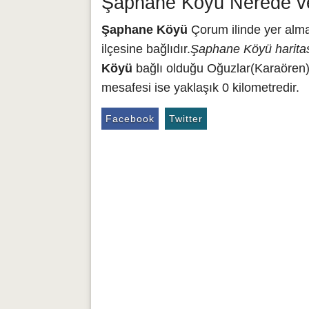
Şaphane Köyü Nerede ve
Şaphane Köyü
Çorum ilinde yer alm
ilçesine bağlıdır.
Şaphane Köyü harita
Köyü
bağlı olduğu Oğuzlar(Karaören)
mesafesi ise yaklaşık 0 kilometredir.
Facebook
Twitter