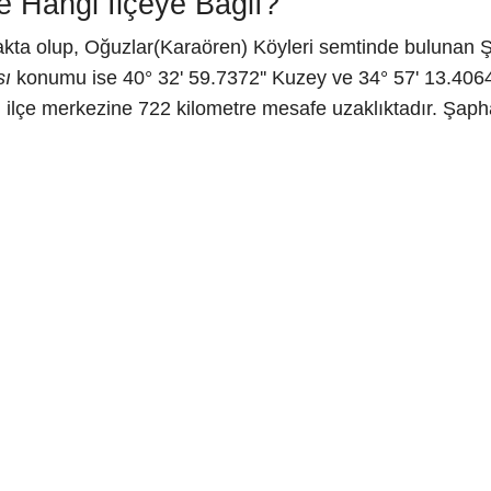
 Hangi İlçeye Bağlı?
akta olup, Oğuzlar(Karaören) Köyleri semtinde bulunan
sı
konumu ise 40° 32' 59.7372'' Kuzey ve 34° 57' 13.4064'
 ilçe merkezine 722 kilometre mesafe uzaklıktadır. Şa