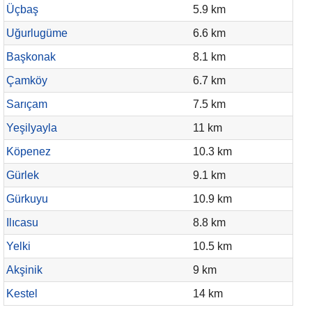
Üçbaş
5.9 km
Uğurlugüme
6.6 km
Başkonak
8.1 km
Çamköy
6.7 km
Sarıçam
7.5 km
Yeşilyayla
11 km
Köpenez
10.3 km
Gürlek
9.1 km
Gürkuyu
10.9 km
Ilıcasu
8.8 km
Yelki
10.5 km
Akşinik
9 km
Kestel
14 km