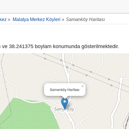
kez
»
Malatya Merkez Köyleri
»
Samanköy Haritası
ve 38.241375 boylam konumunda gösterilmektedir.
×
Samanköy Haritası