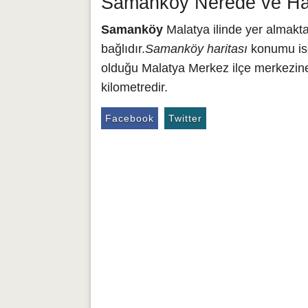
Samanköy Nerede ve Han
Samanköy
Malatya ilinde yer almakt
bağlıdır.
Samanköy haritası
konumu ise
olduğu Malatya Merkez ilçe merkezine
kilometredir.
Facebook
Twitter