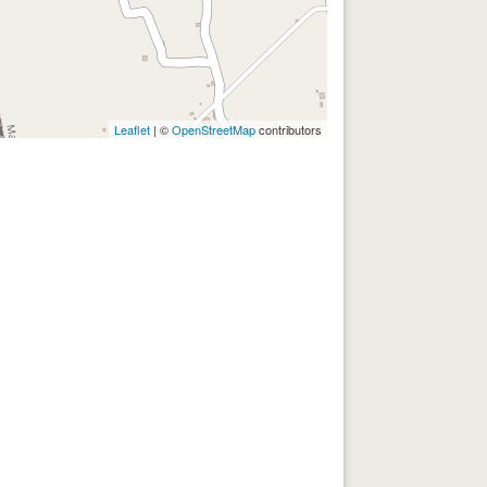
Leaflet
| ©
OpenStreetMap
contributors