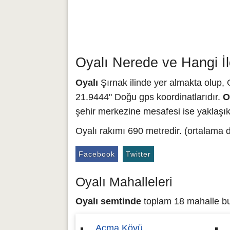
Oyalı Nerede ve Hangi İ
Oyalı
Şırnak ilinde yer almakta olup, Oy
21.9444'' Doğu gps koordinatlarıdır.
O
şehir merkezine mesafesi ise yaklaşık
Oyalı rakımı 690 metredir. (ortalama 
Facebook
Twitter
Oyalı Mahalleleri
Oyalı semtinde
toplam 18 mahalle bulu
Açma Köyü