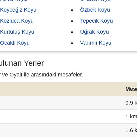
Köyceğiz Köyü
Özbek Köyü
Kozluca Köyü
Tepecik Köyü
Kurtuluş Köyü
Uğrak Köyü
Ocaklı Köyü
Varımlı Köyü
ulunan Yerler
 ve Oyalı ile arasındaki mesafeler.
Mes
0.9 
1 k
1.6 