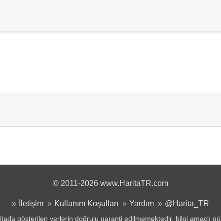
© 2011-2026 www.HaritaTR.com
İletişim
Kullanım Koşulları
Yardım
@Harita_TR
tada gösterilen yerlerin doğrulu garanti edilmemektedir, bilgi amaçlı gö