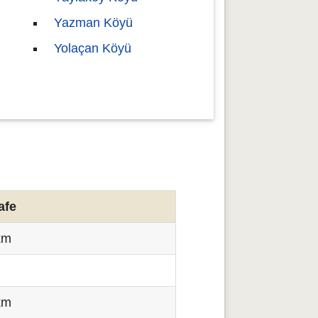
Yazman Köyü
Yolaçan Köyü
afe
km
m
km