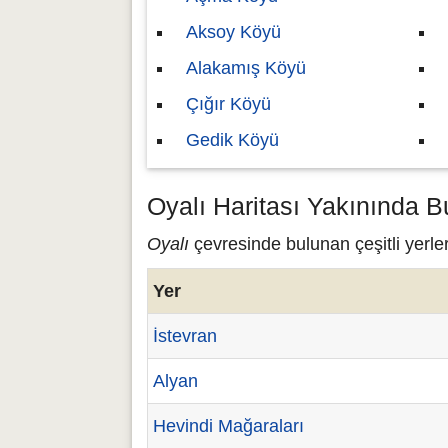
Aksoy Köyü
Alakamış Köyü
Çığır Köyü
Gedik Köyü
Oyalı Haritası Yakınında B
Oyalı
çevresinde bulunan çeşitli yerler
Yer
İstevran
Alyan
Hevindi Mağaraları