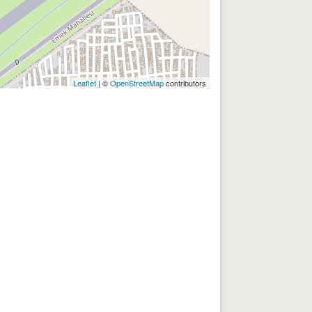
Leaflet
| ©
OpenStreetMap
contributors