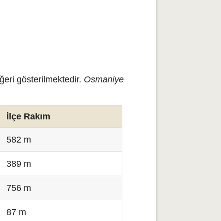
ğeri gösterilmektedir.
Osmaniye
İlçe Rakım
582 m
389 m
756 m
87 m