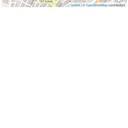
Leaflet
| ©
OpenStreetMap
contributors