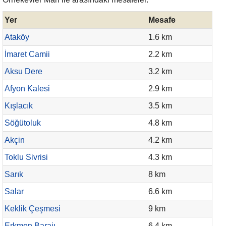
Yer
Mesafe
Ataköy
1.6 km
İmaret Camii
2.2 km
Aksu Dere
3.2 km
Afyon Kalesi
2.9 km
Kışlacık
3.5 km
Söğütoluk
4.8 km
Akçin
4.2 km
Toklu Sivrisi
4.3 km
Sarık
8 km
Salar
6.6 km
Keklik Çeşmesi
9 km
Erkmen Barajı
6.4 km