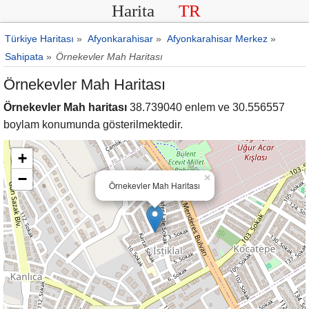
Harita
TR
Türkiye Haritası
»
Afyonkarahisar
»
Afyonkarahisar Merkez
»
Sahipata
»
Örnekevler Mah Haritası
Örnekevler Mah Haritası
Örnekevler Mah haritası
38.739040 enlem ve 30.556557
boylam konumunda gösterilmektedir.
+
−
×
Örnekevler Mah Haritası