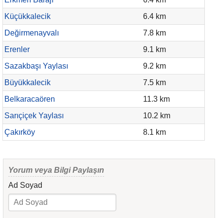
Küçükkalecik
6.4 km
Değirmenayvalı
7.8 km
Erenler
9.1 km
Sazakbaşı Yaylası
9.2 km
Büyükkalecik
7.5 km
Belkaracaören
11.3 km
Sarıçiçek Yaylası
10.2 km
Çakırköy
8.1 km
Yorum veya Bilgi Paylaşın
Ad Soyad