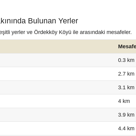
kınında Bulunan Yerler
itli yerler ve Ördekköy Köyü ile arasındaki mesafeler.
Mesaf
0.3 km
2.7 km
3.1 km
4 km
3.9 km
4.4 km