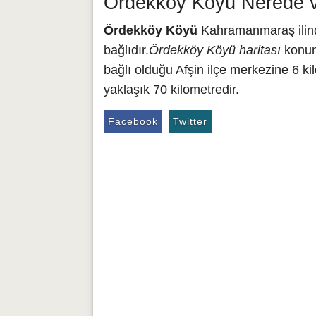
Ördekköy Köyü Nerede v
Ördekköy Köyü
Kahramanmaraş ilinde
bağlıdır.
Ördekköy Köyü haritası
konumu
bağlı olduğu Afşin ilçe merkezine 6 
yaklaşık 70 kilometredir.
Facebook
Twitter