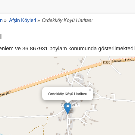
in
»
Afşin Köyleri
»
Ördekköy Köyü Haritası
ı
nlem ve 36.867931 boylam konumunda gösterilmektedi
×
Ördekköy Köyü Haritası