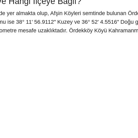
e Hangi İlçeye Bağlı?
 yer almakta olup, Afşin Köyleri semtinde bulunan Örde
 ise 38° 11' 56.9112'' Kuzey ve 36° 52' 4.5516'' Doğu g
kilometre mesafe uzaklıktadır. Ördekköy Köyü Kahramanm