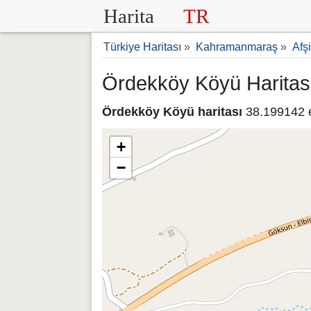
Harita
TR
Türkiye Haritası
»
Kahramanmaraş
»
Afş
Ördekköy Köyü Haritas
Ördekköy Köyü haritası
38.199142 e
+
−