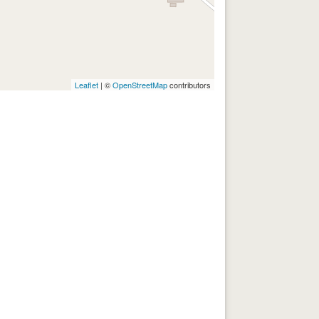
Leaflet
| ©
OpenStreetMap
contributors