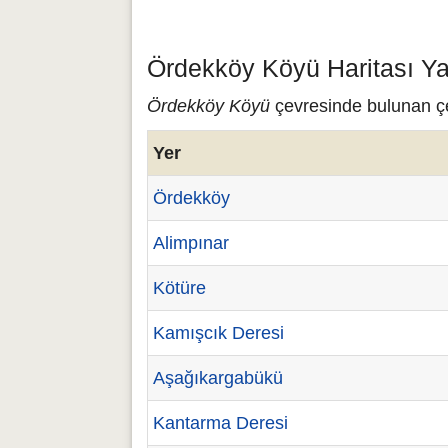
Ördekköy Köyü Haritası Ya
Ördekköy Köyü
çevresinde bulunan çeş
Yer
Ördekköy
Alimpınar
Kötüre
Kamışcık Deresi
Aşağıkargabükü
Kantarma Deresi