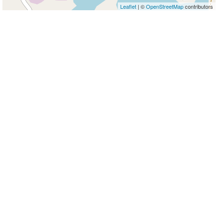
Leaflet
| ©
OpenStreetMap
contributors