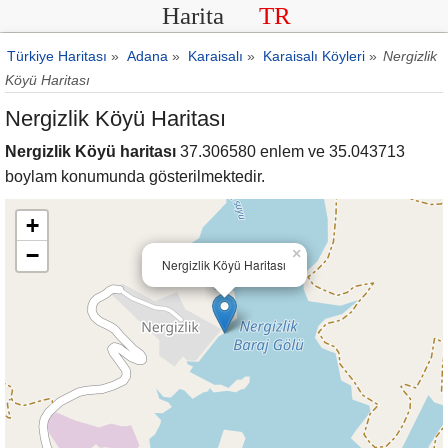
Harita
TR
Türkiye Haritası
»
Adana
»
Karaisalı
»
Karaisalı Köyleri
»
Nergizlik
Köyü Haritası
Nergizlik Köyü Haritası
Nergizlik Köyü haritası
37.306580 enlem ve 35.043713
boylam konumunda gösterilmektedir.
+
−
×
Nergizlik Köyü Haritası