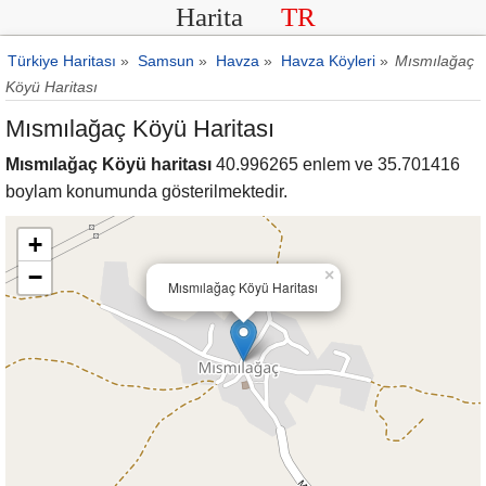
Harita
TR
Türkiye Haritası
»
Samsun
»
Havza
»
Havza Köyleri
»
Mısmılağaç
Köyü Haritası
Mısmılağaç Köyü Haritası
Mısmılağaç Köyü haritası
40.996265 enlem ve 35.701416
boylam konumunda gösterilmektedir.
+
−
×
Mısmılağaç Köyü Haritası