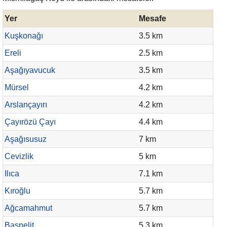
Yer
Mesafe
Kuşkonağı
3.5 km
Ereli
2.5 km
Aşağıyavucuk
3.5 km
Mürsel
4.2 km
Arslançayırı
4.2 km
Çayırözü Çayı
4.4 km
Aşağısusuz
7 km
Cevizlik
5 km
Ilıca
7.1 km
Kıroğlu
5.7 km
Ağcamahmut
5.7 km
Başpelit
5.3 km