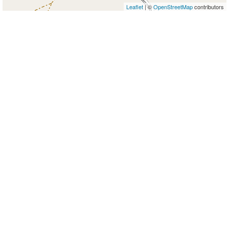
Leaflet
| ©
OpenStreetMap
contributors