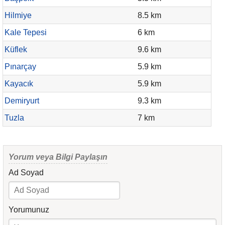
Hilmiye
8.5 km
Kale Tepesi
6 km
Küflek
9.6 km
Pınarçay
5.9 km
Kayacık
5.9 km
Demiryurt
9.3 km
Tuzla
7 km
Yorum veya Bilgi Paylaşın
Ad Soyad
Yorumunuz