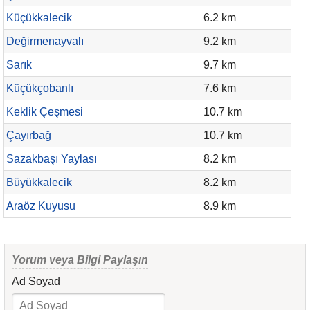
Küçükkalecik
6.2 km
Değirmenayvalı
9.2 km
Sarık
9.7 km
Küçükçobanlı
7.6 km
Keklik Çeşmesi
10.7 km
Çayırbağ
10.7 km
Sazakbaşı Yaylası
8.2 km
Büyükkalecik
8.2 km
Araöz Kuyusu
8.9 km
Yorum veya Bilgi Paylaşın
Ad Soyad