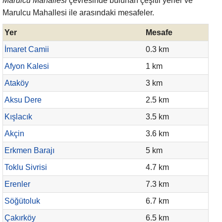
Marulcu Mahallesi
çevresinde bulunan çeşitli yerler ve
Marulcu Mahallesi ile arasındaki mesafeler.
Yer
Mesafe
İmaret Camii
0.3 km
Afyon Kalesi
1 km
Ataköy
3 km
Aksu Dere
2.5 km
Kışlacık
3.5 km
Akçin
3.6 km
Erkmen Barajı
5 km
Toklu Sivrisi
4.7 km
Erenler
7.3 km
Söğütoluk
6.7 km
Çakırköy
6.5 km