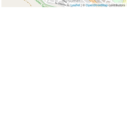
Leaflet
| ©
OpenStreetMap
contributors