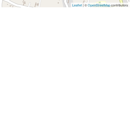
Leaflet
| ©
OpenStreetMap
contributors