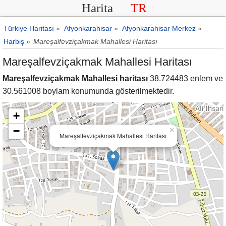
Harita
TR
Türkiye Haritası
»
Afyonkarahisar
»
Afyonkarahisar Merkez
»
Harbiş
»
Mareşalfevziçakmak Mahallesi Haritası
Mareşalfevziçakmak Mahallesi Haritası
Mareşalfevziçakmak Mahallesi haritası
38.724483 enlem ve
30.561008 boylam konumunda gösterilmektedir.
+
−
×
Mareşalfevziçakmak Mahallesi Haritası