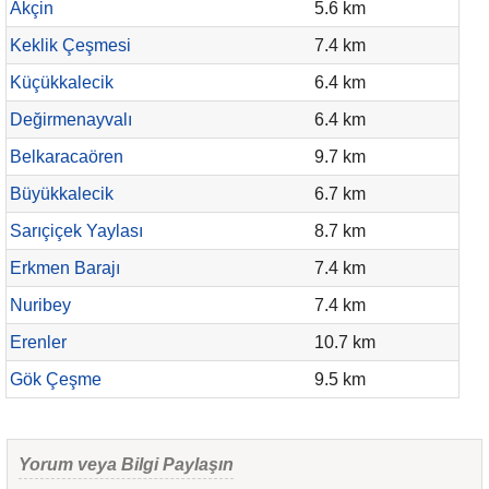
Akçin
5.6 km
Keklik Çeşmesi
7.4 km
Küçükkalecik
6.4 km
Değirmenayvalı
6.4 km
Belkaracaören
9.7 km
Büyükkalecik
6.7 km
Sarıçiçek Yaylası
8.7 km
Erkmen Barajı
7.4 km
Nuribey
7.4 km
Erenler
10.7 km
Gök Çeşme
9.5 km
Yorum veya Bilgi Paylaşın