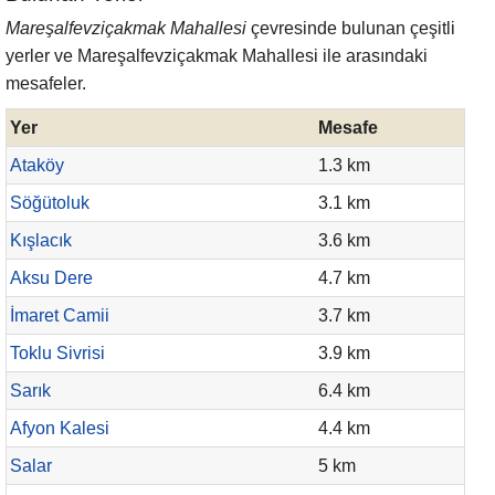
Mareşalfevziçakmak Mahallesi
çevresinde bulunan çeşitli
yerler ve Mareşalfevziçakmak Mahallesi ile arasındaki
mesafeler.
Yer
Mesafe
Ataköy
1.3 km
Söğütoluk
3.1 km
Kışlacık
3.6 km
Aksu Dere
4.7 km
İmaret Camii
3.7 km
Toklu Sivrisi
3.9 km
Sarık
6.4 km
Afyon Kalesi
4.4 km
Salar
5 km